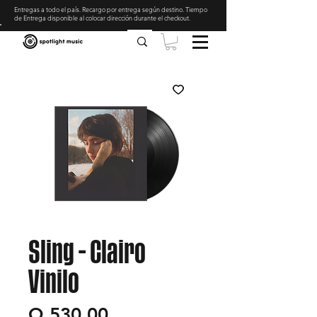
Entregas a todo el país. Recargo por entrega según destino. Tiempo
de Entrega disponible al colocar dirección durante el checkout
.
Sling - Clairo
Vinilo
Precio
Q 530.00