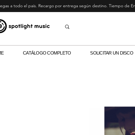
egas a todo el país. Recargo por entrega según destino. Tiempo de Ent
ME
CATÁLOGO COMPLETO
SOLICITAR UN DISCO