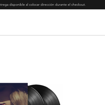
rega disponible al colocar dirección durante el checkout
.