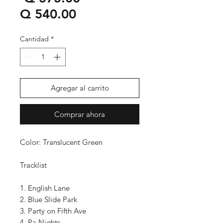
Precio
Q 540.00
de
Cantidad
*
oferta
Agregar al carrito
Comprar ahora
Color: Translucent Green
Tracklist
1. English Lane
2. Blue Slide Park
3. Party on Fifth Ave
4. Pa Nights