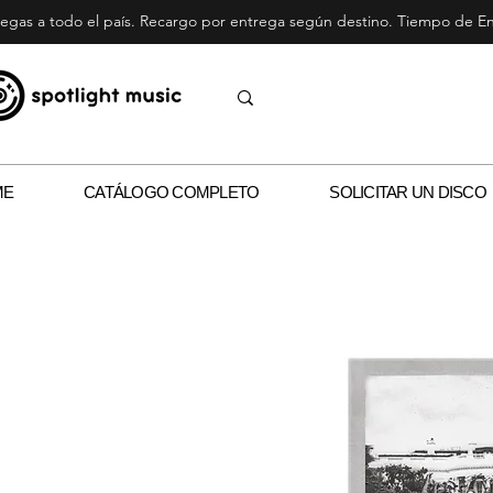
egas a todo el país. Recargo por entrega según destino. Tiempo de Ent
ME
CATÁLOGO COMPLETO
SOLICITAR UN DISCO