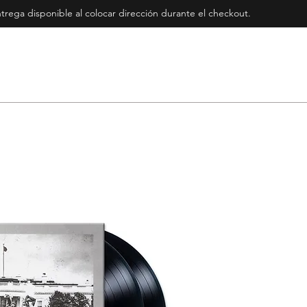
rega disponible al colocar dirección durante el checkout
.