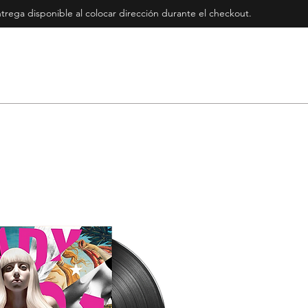
rega disponible al colocar dirección durante el checkout
.