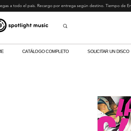
egas a todo el país. Recargo por entrega según destino. Tiempo de Ent
ME
CATÁLOGO COMPLETO
SOLICITAR UN DISCO