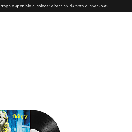
rega disponible al colocar dirección durante el checkout
.