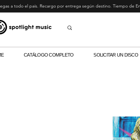
egas a todo el país. Recargo por entrega según destino. Tiempo de Ent
ME
CATÁLOGO COMPLETO
SOLICITAR UN DISCO