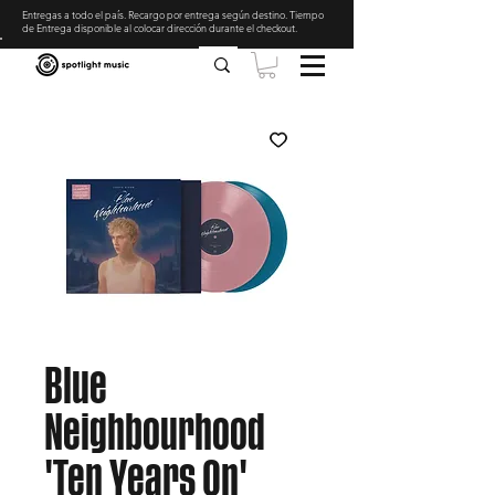
Entregas a todo el país. Recargo por entrega según destino. Tiempo
de Entrega disponible al colocar dirección durante el checkout
.
Blue
Neighbourhood
'Ten Years On'