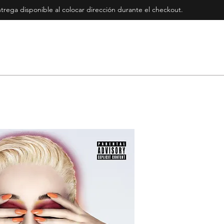
rega disponible al colocar dirección durante el checkout
.