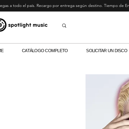
egas a todo el país. Recargo por entrega según destino. Tiempo de Ent
ME
CATÁLOGO COMPLETO
SOLICITAR UN DISCO