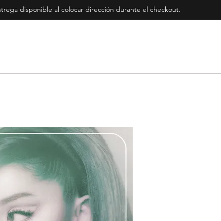
rega disponible al colocar dirección durante el checkout
.