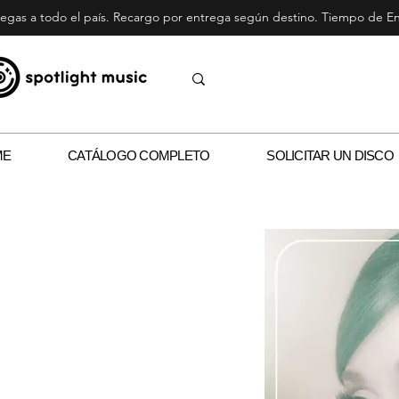
egas a todo el país. Recargo por entrega según destino. Tiempo de Ent
ME
CATÁLOGO COMPLETO
SOLICITAR UN DISCO