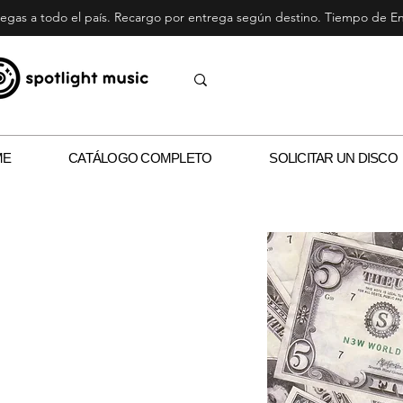
egas a todo el país. Recargo por entrega según destino. Tiempo de Ent
ME
CATÁLOGO COMPLETO
SOLICITAR UN DISCO