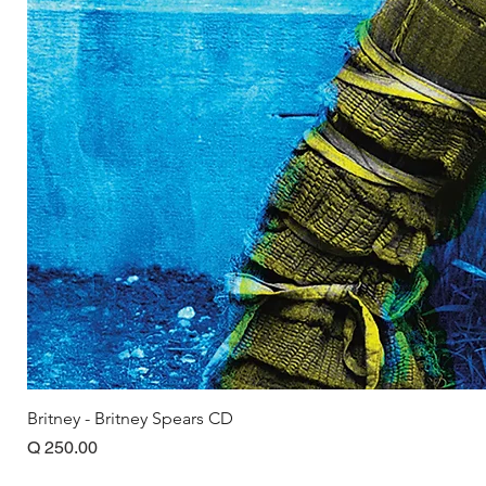
Britney - Britney Spears CD
Precio
Q 250.00