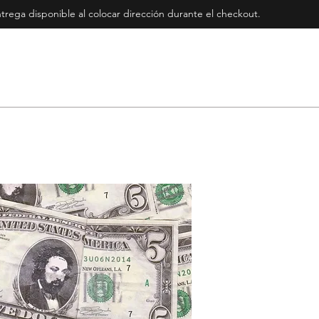
rega disponible al colocar dirección durante el checkout
.