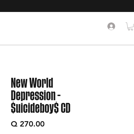
New World
Depression -
$uicideboy$ CD
Precio
Q 270.00