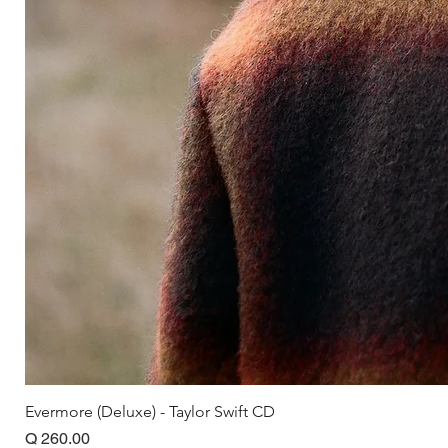
Evermore (Deluxe) - Taylor Swift CD
Precio
Q 260.00