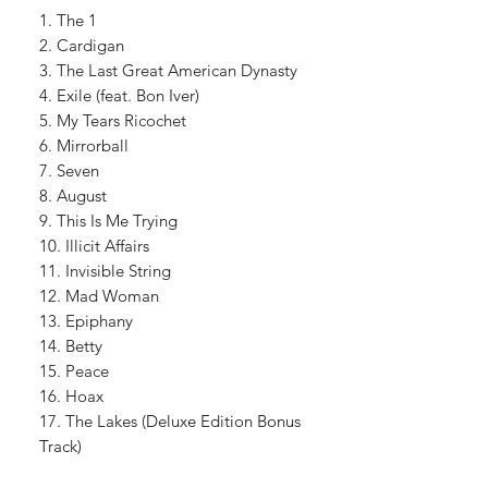
1. The 1
2. Cardigan
3. The Last Great American Dynasty
4. Exile (feat. Bon Iver)
5. My Tears Ricochet
6. Mirrorball
7. Seven
8. August
9. This Is Me Trying
10. Illicit Affairs
11. Invisible String
12. Mad Woman
13. Epiphany
14. Betty
15. Peace
16. Hoax
17. The Lakes (Deluxe Edition Bonus
Track)