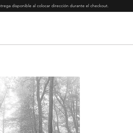
rega disponible al colocar dirección durante el checkout
.