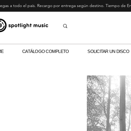
egas a todo el país. Recargo por entrega según destino. Tiempo de Ent
ME
CATÁLOGO COMPLETO
SOLICITAR UN DISCO